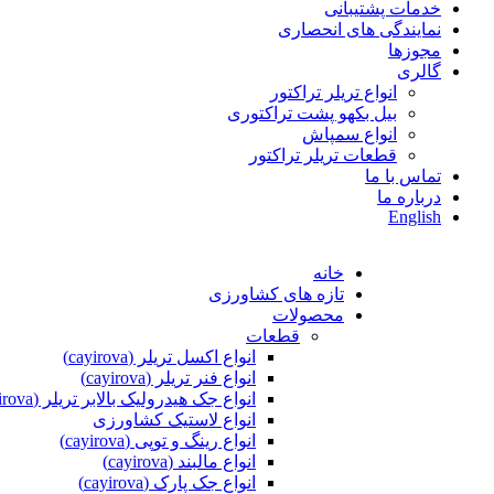
خدمات پشتیبانی
نمایندگی های انحصاری
مجوزها
گالری
انواع تریلر تراکتور
بیل بکهو پشت تراکتوری
انواع سمپاش
قطعات تریلر تراکتور
تماس با ما
درباره ما
English
خانه
تازه های کشاورزی
محصولات
قطعات
انواع اکسل تریلر (cayirova)
انواع فنر تریلر (cayirova)
انواع جک هیدرولیک بالابر تریلر (cayirova)
انواع لاستیک کشاورزی
انواع رینگ و توپی (cayirova)
انواع مالبند (cayirova)
انواع جک پارک (cayirova)