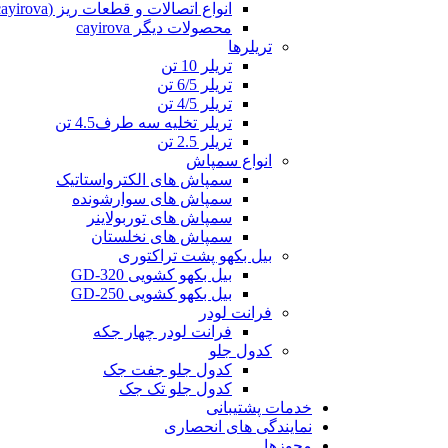
انواع اتصالات و قطعات ریز (cayirova)
محصولات دیگر cayirova
تریلرها
تریلر 10 تن
تریلر 6/5 تن
تریلر 4/5 تن
تریلر تخلیه سه طرف4.5 تن
تریلر 2.5 تن
انواع سمپاش
سمپاش های الکترواستاتیک
سمپاش های سوارشونده
سمپاش های توربولاینر
سمپاش های نخلستان
بیل بکهو پشت تراکتوری
بیل بکهو کشویی GD-320
بیل بکهو کشویی GD-250
فرانت لودر
فرانت لودر چهار جکه
کدول جلو
کدول جلو جفت جک
کدول جلو تک جک
خدمات پشتیبانی
نمایندگی های انحصاری
مجوزها