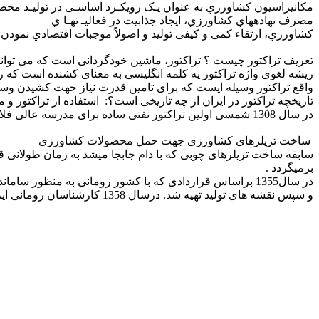
مکانیزاسیون کشاورزي به عنوان یـک رویکـرد اساسـی در تولیـد محص
مصرف نهادههاي کشاورزي، ایجاد جذابیت در فعالیـ تهـا ي
کشاورزي، ارتقاء کمی و کیفی تولید و اصولاً موجبات اقتصادي نمود
تعریف تراکتور چیست ؟ تراکتور، ماشین خودگردانی است که می تواند
واقع تراکتور وسیله ایست که برای تامین قدرت نیاز جهت کشیدن وسای
در سال 1308 شمسی اولین تراکتور نفتی ساده برای مدرسه عالی فلاحت در شهرستان کرج خریداری گردید تا دانشجویان بتوانند با روش کار آن آشنا شوند و آن را در مزارع برای عملیات کشاورزی به کار ببرند.
ساخت تریلرهای کشاورزی جهت حمل محصولات کشاورزی
برمیگردد .
و سپس نقشه های توليد تهيه شد. درسال 1358 کارشناسان رومانی ايران را ترک نموده پس از اندکی وقفه با تلاش و فعاليت پرسنل کارگاه با ميزان 70% ساخت داخل تريلر کشاورزی توليد و به بازار عرضه شد.