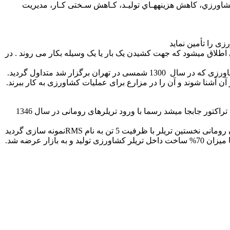
شاورزي، کاهش هزینههـاي تولیـد، کـاهش سـختی کـار، مدیریت
ی را تأمین نماید
ای کشش است . دید کلی این کلمه به ماشینهایی اطلاق میشود که جهت کشیدن یک بار یا یک وسیله بکار می روند . در
تاریخچه تراکتور در ایران از چه تاریخی است؟: استفاده از تراکتور و ماشین های کشاورزی در ایران به دنبال اولین نمایشگاه ماشین های کشاورزی که در سال 1300 شمسی در تهران برگزار شد متداول گردید.
سابقه ساخت تریلرهای چوبی که با دام جابجا میشد به زمان طولانی قبل از اسلام برمیگردد ولی تاریخ تولید و ورور تریلرهای کشاورزی که با تراکتور جابجا میشد رسما با ورود تریلرهای رومانی در سال 1346
در سال1355 براساس قراردادی که با کشور رومانی به منظور ساماندهی و برنامه ريزی نحوة ساخت به امضاء رسيد، با همکاری کارشناسان رومانی نخستين تريلر با ظرفيت 5 تن به نام RMSنمونه سازی گرديد