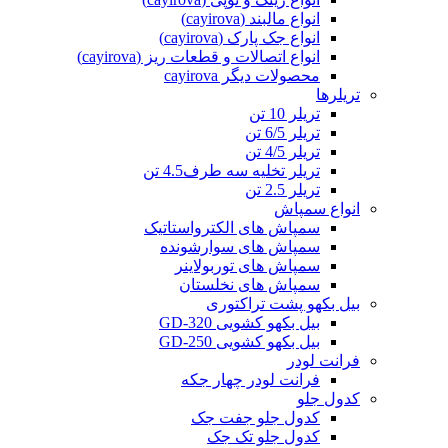
انواع مالبند (cayirova)
انواع جک پارک (cayirova)
انواع اتصالات و قطعات ریز (cayirova)
محصولات دیگر cayirova
تریلرها
تریلر 10 تن
تریلر 6/5 تن
تریلر 4/5 تن
تریلر تخلیه سه طرف4.5 تن
تریلر 2.5 تن
انواع سمپاش
سمپاش های الکترواستاتیک
سمپاش های سوارشونده
سمپاش های توربولاینر
سمپاش های نخلستان
بیل بکهو پشت تراکتوری
بیل بکهو کشویی GD-320
بیل بکهو کشویی GD-250
فرانت لودر
فرانت لودر چهار جکه
کدول جلو
کدول جلو جفت جک
کدول جلو تک جک