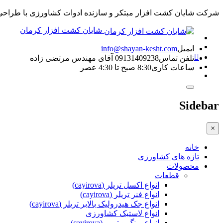
شرکت شایان کشت افزار مبتکر و سازنده ادوات کشاورزی با طراحی ن
شایان کشت افزار کرمان
ایمیل
info@shayan-kesht.com
تلفن تماس
09131409238 آقای مهندس مرتضی زاده
ساعات کاری
8:30 صبح تا 4:30 عصر
Sidebar
×
خانه
تازه های کشاورزی
محصولات
قطعات
انواع اکسل تریلر (cayirova)
انواع فنر تریلر (cayirova)
انواع جک هیدرولیک بالابر تریلر (cayirova)
انواع لاستیک کشاورزی
انواع رینگ و توپی (cayirova)