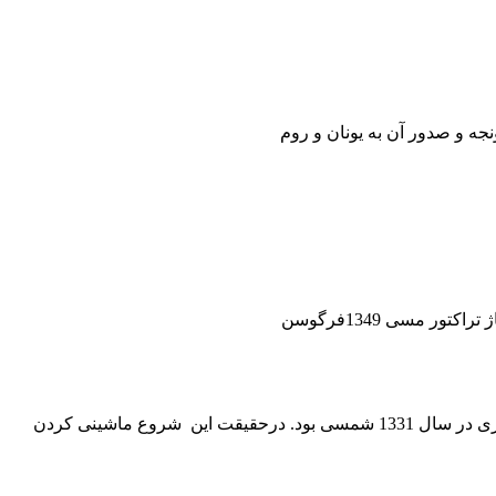
جه و صدور آن به یونان و روم
 مسی 1349فرگوسن
مکانیزاسیون یکی از راههاي گذر از کشاورزي سنتی به کشاورزي پایدار است. این آغاز همزمان با فعالیت بنگاه توسعه ماشین های کشاورزی در سال 1331 شمسی بود. درحقیقت این شروع ماشینی کردن