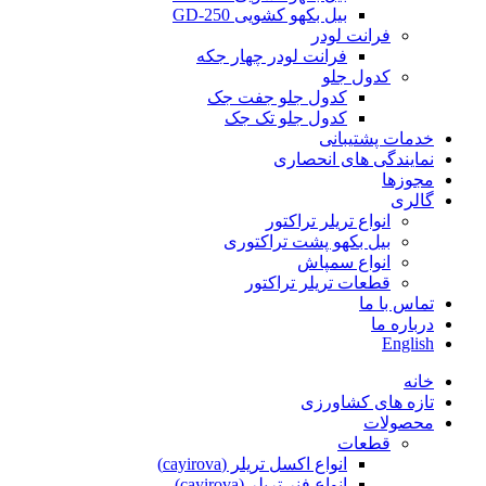
بیل بکهو کشویی GD-250
فرانت لودر
فرانت لودر چهار جکه
کدول جلو
کدول جلو جفت جک
کدول جلو تک جک
خدمات پشتیبانی
نمایندگی های انحصاری
مجوزها
گالری
انواع تریلر تراکتور
بیل بکهو پشت تراکتوری
انواع سمپاش
قطعات تریلر تراکتور
تماس با ما
درباره ما
English
خانه
تازه های کشاورزی
محصولات
قطعات
انواع اکسل تریلر (cayirova)
انواع فنر تریلر (cayirova)