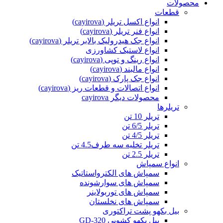
محصولات
قطعات
انواع اکسل تریلر (cayirova)
انواع فنر تریلر (cayirova)
انواع جک هیدرولیک بالابر تریلر (cayirova)
انواع لاستیک کشاورزی
انواع رینگ و توپی (cayirova)
انواع مالبند (cayirova)
انواع جک پارک (cayirova)
انواع اتصالات و قطعات ریز (cayirova)
محصولات دیگر cayirova
تریلرها
تریلر 10 تن
تریلر 6/5 تن
تریلر 4/5 تن
تریلر تخلیه سه طرف4.5 تن
تریلر 2.5 تن
انواع سمپاش
سمپاش های الکترواستاتیک
سمپاش های سوارشونده
سمپاش های توربولاینر
سمپاش های نخلستان
بیل بکهو پشت تراکتوری
بیل بکهو کشویی GD-320