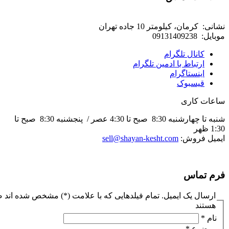
نشانی:
کرمان، کیلومتر 10 جاده تهران
موبايل:
09131409238
کانال تلگرام
ارتباط با ادمین تلگرام
اینستاگرام
قیسبوک
ساعات کاری
شنبه تا چهارشنبه 8:30 صبح تا 4:30 عصر / پنجشنبه 8:30 صبح تا
1:30 ظهر
ایمیل فروش:
sell@shayan-kesht.com
فرم تماس
ارسال یک ایمیل. تمام فیلدهایی که با علامت (*) مشخص شده اند
هستند
نام
*
موضوع
*