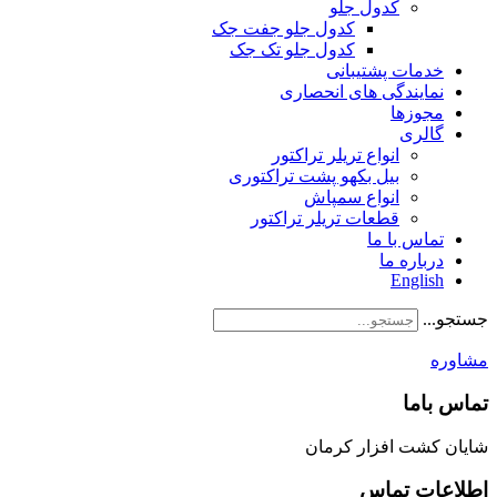
کدول جلو
کدول جلو جفت جک
کدول جلو تک جک
خدمات پشتیبانی
نمایندگی های انحصاری
مجوزها
گالری
انواع تریلر تراکتور
بیل بکهو پشت تراکتوری
انواع سمپاش
قطعات تریلر تراکتور
تماس با ما
درباره ما
English
جستجو...
مشاوره
تماس باما
شایان کشت افزار کرمان
اطلاعات تماس