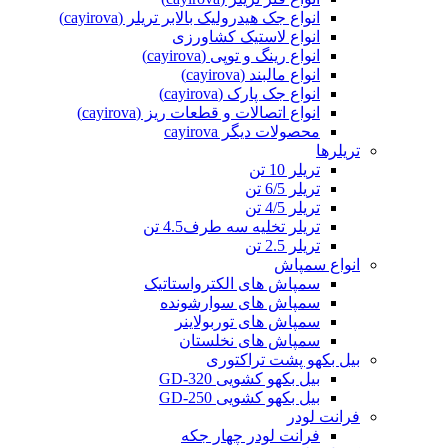
انواع جک هیدرولیک بالابر تریلر (cayirova)
انواع لاستیک کشاورزی
انواع رینگ و توپی (cayirova)
انواع مالبند (cayirova)
انواع جک پارک (cayirova)
انواع اتصالات و قطعات ریز (cayirova)
محصولات دیگر cayirova
تریلرها
تریلر 10 تن
تریلر 6/5 تن
تریلر 4/5 تن
تریلر تخلیه سه طرف4.5 تن
تریلر 2.5 تن
انواع سمپاش
سمپاش های الکترواستاتیک
سمپاش های سوارشونده
سمپاش های توربولاینر
سمپاش های نخلستان
بیل بکهو پشت تراکتوری
بیل بکهو کشویی GD-320
بیل بکهو کشویی GD-250
فرانت لودر
فرانت لودر چهار جکه