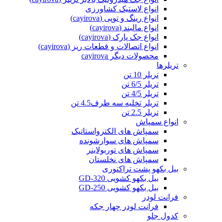
انواع لاستیک کشاورزی
انواع رینگ و توپی (cayirova)
انواع مالبند (cayirova)
انواع جک پارک (cayirova)
انواع اتصالات و قطعات ریز (cayirova)
محصولات دیگر cayirova
تریلرها
تریلر 10 تن
تریلر 6/5 تن
تریلر 4/5 تن
تریلر تخلیه سه طرف4.5 تن
تریلر 2.5 تن
انواع سمپاش
سمپاش های الکترواستاتیک
سمپاش های سوارشونده
سمپاش های توربولاینر
سمپاش های نخلستان
بیل بکهو پشت تراکتوری
بیل بکهو کشویی GD-320
بیل بکهو کشویی GD-250
فرانت لودر
فرانت لودر چهار جکه
کدول جلو