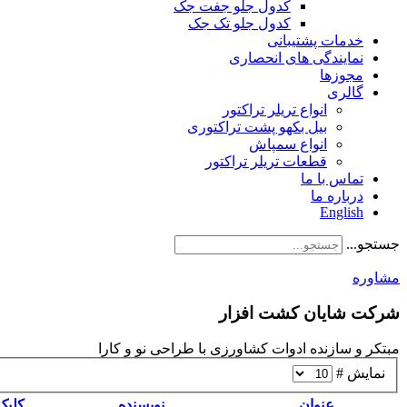
کدول جلو جفت جک
کدول جلو تک جک
خدمات پشتیبانی
نمایندگی های انحصاری
مجوزها
گالری
انواع تریلر تراکتور
بیل بکهو پشت تراکتوری
انواع سمپاش
قطعات تریلر تراکتور
تماس با ما
درباره ما
English
جستجو...
مشاوره
شرکت شایان کشت افزار
مبتکر و سازنده ادوات کشاورزی با طراحی نو و کارا
نمایش #
عنوان
نویسنده
کلیک