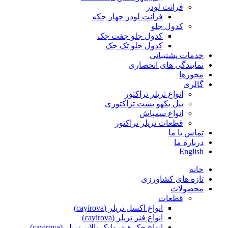
فرانت لودر
فرانت لودر چهار جکه
کدول جلو
کدول جلو جفت جک
کدول جلو تک جک
خدمات پشتیبانی
نمایندگی های انحصاری
مجوزها
گالری
انواع تریلر تراکتور
بیل بکهو پشت تراکتوری
انواع سمپاش
قطعات تریلر تراکتور
تماس با ما
درباره ما
English
خانه
تازه های کشاورزی
محصولات
قطعات
انواع اکسل تریلر (cayirova)
انواع فنر تریلر (cayirova)
انواع جک هیدرولیک بالابر تریلر (cayirova)