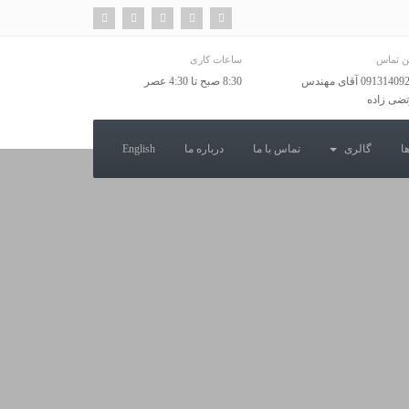
ن تماس
ساعات کاری
09131409238 آقای مهندس
8:30 صبح تا 4:30 عصر
ضی زاده
ا
گالری
تماس با ما
درباره ما
English