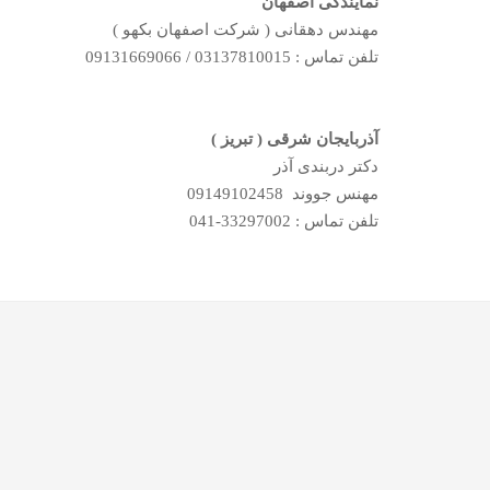
نمایندگی اصفهان
مهندس دهقانی ( شرکت اصفهان بکهو )
تلفن تماس : 03137810015 / 09131669066
آذربایجان شرقی ( تبریز )
دکتر دربندی آذر
مهنس جووند 09149102458
تلفن تماس : 33297002-041